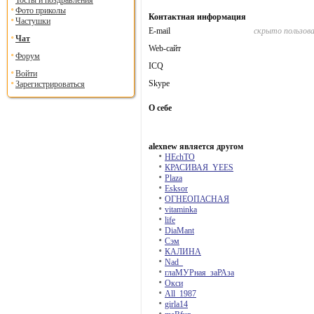
Тосты и поздравления
Фото приколы
Контактная информация
Частушки
E-mail
скрыто пользов
Чат
Web-сайт
Форум
ICQ
Войти
Skype
Зарегистрироваться
О себе
alexnew является другом
HEchTO
КРАСИВАЯ_YEES
Plaza
Esksor
ОГНЕОПАСНАЯ
vitaminka
life
DiaMant
Сэм
КАЛИНА
Nad_
глаМУРная_заРАза
Окси
All_1987
girla14