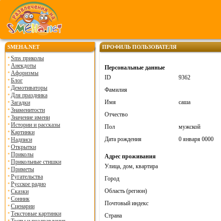
SMEHA.NET
ПРОФИЛЬ ПОЛЬЗОВАТЕЛЯ
Sms приколы
Анекдоты
Персональные данные
Афоризмы
ID
9362
Блог
Демотиваторы
Фамилия
Для праздника
Имя
саша
Загадки
Знаменитости
Отчество
Значение имени
Истории и рассказы
Пол
мужской
Картинки
Дата рождения
0 января 0000
Надписи
Открытки
Приколы
Адрес проживания
Прикольные стишки
Улица, дом, квартира
Приметы
Ругательства
Город
Русское радио
Область (регион)
Сказки
Сонник
Почтовый индекс
Сценарии
Текстовые картинки
Страна