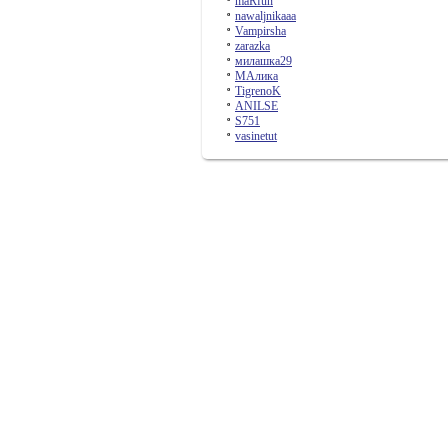
maRfun
nawaljnikaaa
Vampirsha
zarazka
милашка29
МАлика
TigrenoK
ANILSE
S751
vasinetut