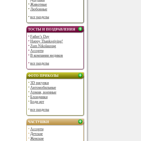
Животные
Любовные
все разделы
ТОСТЫ И ПОЗДРАВЛЕНИЯ
Father’s Day
Happy Thanksgiving!
Zum Nikolaustag
Ассорти
В компании медиков
все разделы
ФОТО ПРИКОЛЫ
3D рисунки
Автомобильные
Армия, военные
Блондинки
Боди арт
все разделы
ЧАСТУШКИ
Ассорти
Детские
Женские