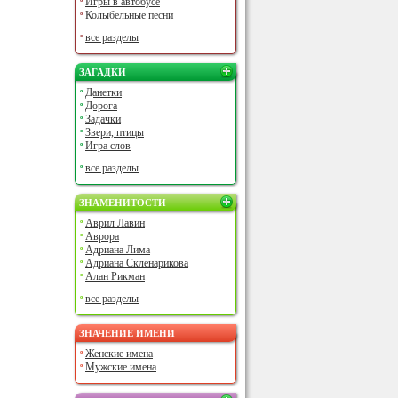
Игры в автобусе
Колыбельные песни
все разделы
ЗАГАДКИ
Данетки
Дорога
Задачки
Звери, птицы
Игра слов
все разделы
ЗНАМЕНИТОСТИ
Аврил Лавин
Аврора
Адриана Лима
Адриана Скленарикова
Алан Рикман
все разделы
ЗНАЧЕНИЕ ИМЕНИ
Женские имена
Мужские имена