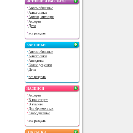
ИСТОРИИ И РАССКАЗЫ
Автомобильные
Алкоголики
Армия, милиция
Ассорти
Дети
все разделы
КАРТИНКИ
Автомобильные
Алкоголики
Анекдоты
Голые девушки
Дети
все разделы
НАДПИСИ
Ассорти
В транспорте
В туалете
Для беременных
Злободневные
все разделы
ОТКРЫТКИ