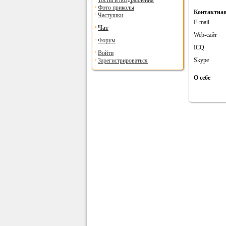
Тосты и поздравления
Фото приколы
Контактна
Частушки
E-mail
Чат
Web-сайт
Форум
ICQ
Войти
Skype
Зарегистрироваться
О себе