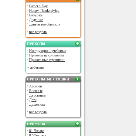
Father’s Day
Happy Thanksgiving
Бабушке
Дедушке
День автомобилиста
все разделы
ПРИКОЛЫ
Инструкции и учебники
Приколы из сочинений
Прикольные страшилки
добавить
ПРИКОЛЬНЫЕ СТИШКИ
Ассорти
Военные
Двустишия
Дети
Душевные
все разделы
ПРИМЕТЫ
01'Январь
02'Февраль