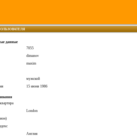
ОЛЬЗОВАТЕЛЯ
ные данные
7055
dimanov
maxim
мужской
ия
15 июня 1986
живания
 квартира
London
гион)
ндекс
Англия