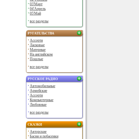
03'Март
04'Апрель
05'Май
все разделы
РУГАТЕЛЬСТВА
Ассорти
Ласковые
Матерные
На английском
Пошлые
все разделы
РУССКОЕ РАДИО
Автомобильные
Армейские
Ассорти
Компьютерные
Любовные
все разделы
СКАЗКИ
Авторские
Басни и побасенки