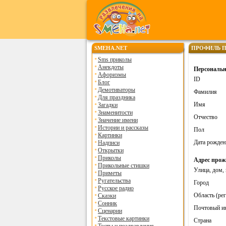
SMEHA.NET
ПРОФИЛЬ П
Sms приколы
Анекдоты
Персональ
Афоризмы
ID
Блог
Демотиваторы
Фамилия
Для праздника
Имя
Загадки
Знаменитости
Отчество
Значение имени
Истории и рассказы
Пол
Картинки
Дата рожден
Надписи
Открытки
Приколы
Адрес про
Прикольные стишки
Улица, дом,
Приметы
Ругательства
Город
Русское радио
Область (ре
Сказки
Сонник
Почтовый и
Сценарии
Текстовые картинки
Страна