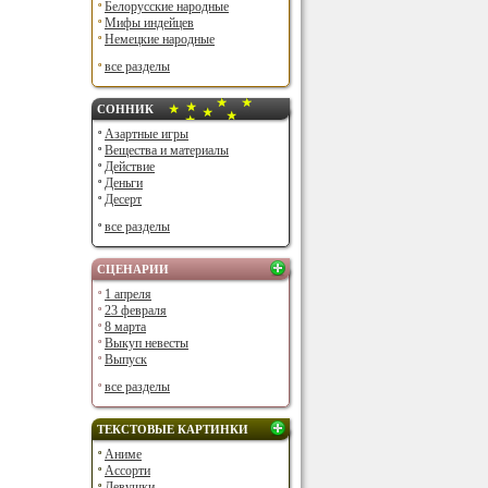
Белорусские народные
Мифы индейцев
Немецкие народные
все разделы
СОННИК
Азартные игры
Вещества и материалы
Действие
Деньги
Десерт
все разделы
СЦЕНАРИИ
1 апреля
23 февраля
8 марта
Выкуп невесты
Выпуск
все разделы
ТЕКСТОВЫЕ КАРТИНКИ
Аниме
Ассорти
Девушки