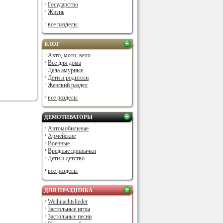
Государство
Жизнь
все разделы
БЛОГ
Авто, мото, вело
Все для дома
Дела амурные
Дети и родители
Женский раздел
все разделы
ДЕМОТИВАТОРЫ
Автомобильные
Армейские
Военные
Вредные привычки
Дети и детство
все разделы
ДЛЯ ПРАЗДНИКА
Weihnachtslieder
Застольные игры
Застольные песни