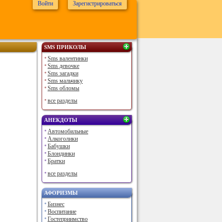
Войти
Зарегистрироваться
SMS ПРИКОЛЫ
Sms валентинки
Sms девочке
Sms загадки
Sms мальчику
Sms обломы
все разделы
АНЕКДОТЫ
Автомобильные
Алкоголики
Бабушки
Блондинки
Братки
все разделы
АФОРИЗМЫ
Бизнес
Воспитание
Гостеприимство