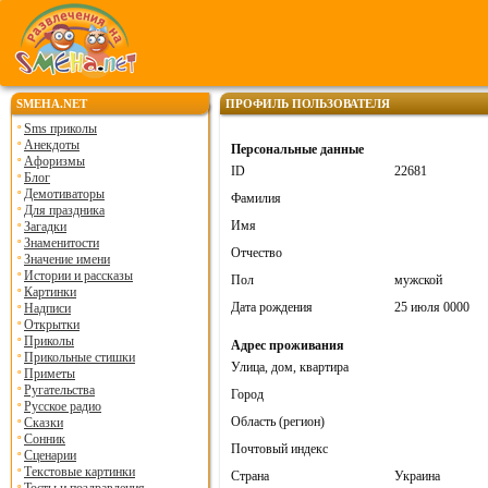
SMEHA.NET
ПРОФИЛЬ ПОЛЬЗОВАТЕЛЯ
Sms приколы
Анекдоты
Персональные данные
Афоризмы
ID
22681
Блог
Демотиваторы
Фамилия
Для праздника
Имя
Загадки
Знаменитости
Отчество
Значение имени
Истории и рассказы
Пол
мужской
Картинки
Дата рождения
25 июля 0000
Надписи
Открытки
Приколы
Адрес проживания
Прикольные стишки
Улица, дом, квартира
Приметы
Ругательства
Город
Русское радио
Область (регион)
Сказки
Сонник
Почтовый индекс
Сценарии
Текстовые картинки
Страна
Украина