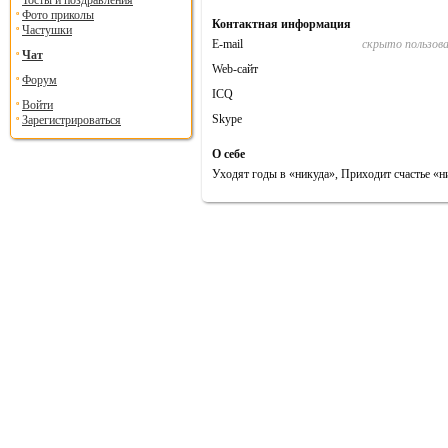
Тосты и поздравления
Фото приколы
Контактная информация
Частушки
E-mail
скрыто пользов
Чат
Web-сайт
Форум
ICQ
Войти
Skype
Зарегистрироваться
О себе
Уходят годы в «никуда», Приходит счастье «нио