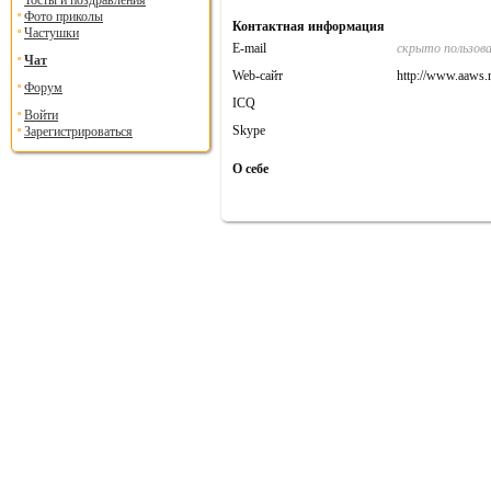
Тосты и поздравления
Фото приколы
Контактная информация
Частушки
E-mail
скрыто пользов
Чат
Web-сайт
http://www.aaws.r
Форум
ICQ
Войти
Skype
Зарегистрироваться
О себе