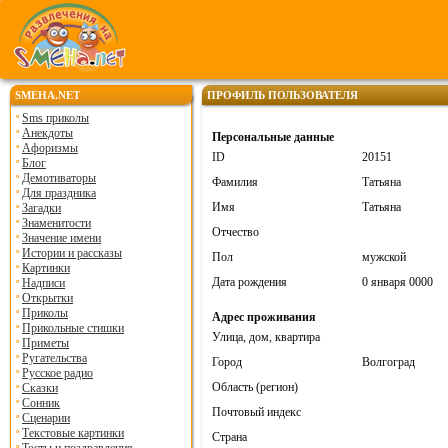
SMEHA.NET
ПРОФИЛЬ ПОЛЬЗОВАТЕЛЯ
Sms приколы
Анекдоты
Персональные данные
Афоризмы
ID
20151
Блог
Демотиваторы
Фамилия
Татьяна
Для праздника
Имя
Татьяна
Загадки
Знаменитости
Отчество
Значение имени
Истории и рассказы
Пол
мужской
Картинки
Дата рождения
0 января 0000
Надписи
Открытки
Приколы
Адрес проживания
Прикольные стишки
Улица, дом, квартира
Приметы
Ругательства
Город
Волгоград
Русское радио
Область (регион)
Сказки
Сонник
Почтовый индекс
Сценарии
Текстовые картинки
Страна