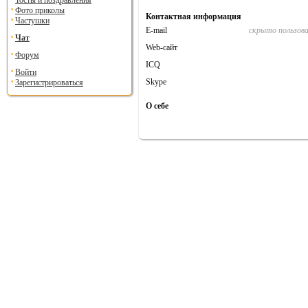
Тосты и поздравления
Фото приколы
Контактная информация
Частушки
E-mail
скрыто пользов
Чат
Web-сайт
Форум
ICQ
Войти
Skype
Зарегистрироваться
О себе