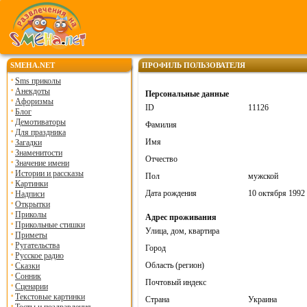
SMEHA.NET
ПРОФИЛЬ ПОЛЬЗОВАТЕЛЯ
Sms приколы
Анекдоты
Персональные данные
Афоризмы
ID
11126
Блог
Демотиваторы
Фамилия
Для праздника
Имя
Загадки
Знаменитости
Отчество
Значение имени
Истории и рассказы
Пол
мужской
Картинки
Дата рождения
10 октября 1992
Надписи
Открытки
Приколы
Адрес проживания
Прикольные стишки
Улица, дом, квартира
Приметы
Ругательства
Город
Русское радио
Область (регион)
Сказки
Сонник
Почтовый индекс
Сценарии
Текстовые картинки
Страна
Украина